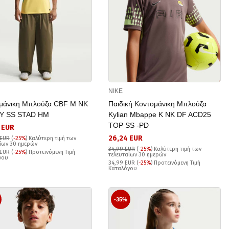
NIKE
μάνικη Μπλούζα CBF M NK
Παιδική Κοντομάνικη Μπλούζα
Y SS STAD HM
Kylian Mbappe K NK DF ACD25
TOP SS -PD
 EUR
26,24 EUR
 EUR
(
-25%
)
Καλύτερη τιμή των
ίων 30 ημερών
34,99 EUR
(
-25%
)
Καλύτερη τιμή των
EUR (
-25%
) Προτεινόμενη Τιμή
τελευταίων 30 ημερών
γου
34,99 EUR (
-25%
) Προτεινόμενη Τιμή
Καταλόγου
-35%