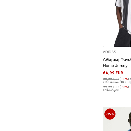
ADIDAS
Αθλητική Φανέ
Home Jersey
64,99 EUR
99,99 EUR
(
-35%
)
τελευταίων 30 ημ
99,99 EUR (
-35%
) 
Καταλόγου
-35%