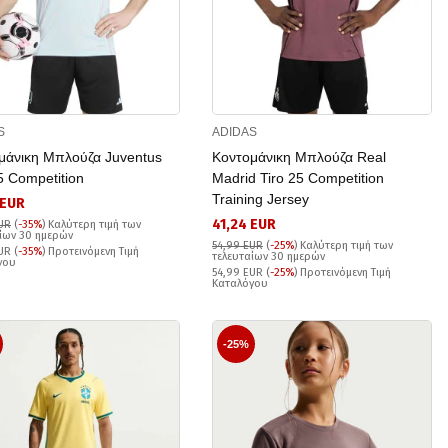
S
ADIDAS
μάνικη Μπλούζα Juventus
Κοντομάνικη Μπλούζα Real
5 Competition
Madrid Tiro 25 Competition
Training Jersey
 EUR
41,24 EUR
UR
(
-35%
)
Καλύτερη τιμή των
ίων 30 ημερών
54,99 EUR
(
-25%
)
Καλύτερη τιμή των
UR (
-35%
) Προτεινόμενη Τιμή
τελευταίων 30 ημερών
γου
54,99 EUR (
-25%
) Προτεινόμενη Τιμή
Καταλόγου
-25%