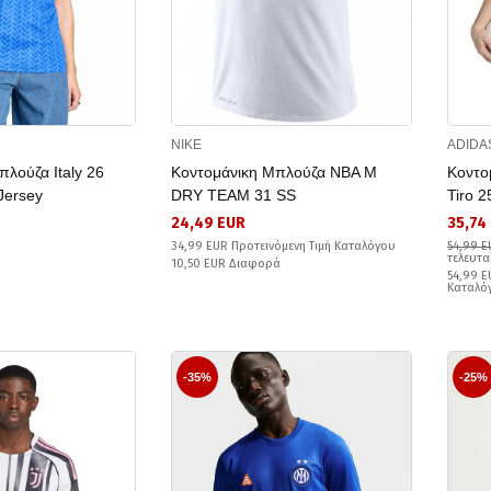
NIKE
ADIDA
λούζα Italy 26
Κοντομάνικη Μπλούζα NBA M
Κοντο
Jersey
DRY TEAM 31 SS
Tiro 2
24,49 EUR
35,74
34,99 EUR Προτεινόμενη Τιμή Καταλόγου
54,99 E
τελευτα
10,50 EUR Διαφορά
54,99 E
Καταλό
-35%
-25%