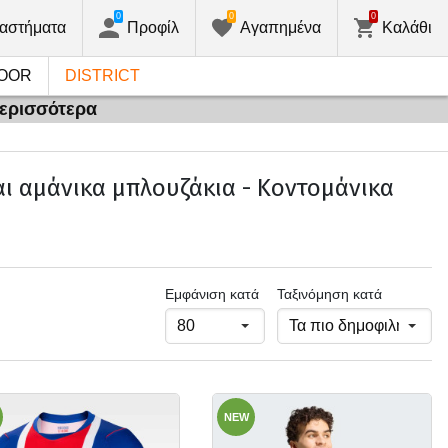
0
0
0
αστήματα
Προφίλ
Αγαπημένα
Καλάθι
OOR
DISTRICT
περισσότερα
αι αμάνικα μπλουζάκια - Κοντομάνικα
Εμφάνιση κατά
Ταξινόμηση κατά
NEW