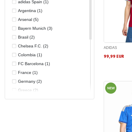
adidas Spain (1)
Argentina (1)
Arsenal (5)
Bayern Munich (3)
Brasil (2)
Chelsea F.C. (2)
ADIDAS
Colombia (1)
99,99 EUR
FC Barcelona (1)
France (1)
Germany (2)
NEW
Greece (2)
Inter (5)
Italy (3)
Jamaica (3)
Juventus (7)