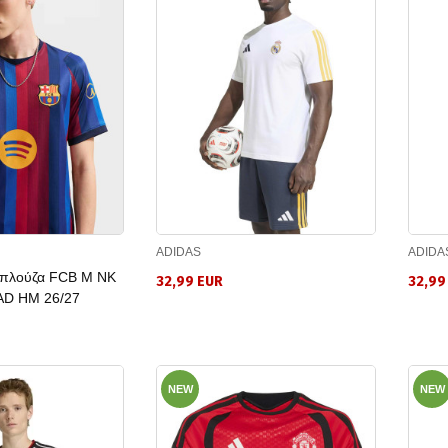
ADIDAS
ADIDA
Μπλούζα FCB M NK
32,99 EUR
32,99
AD HM 26/27
NEW
NEW