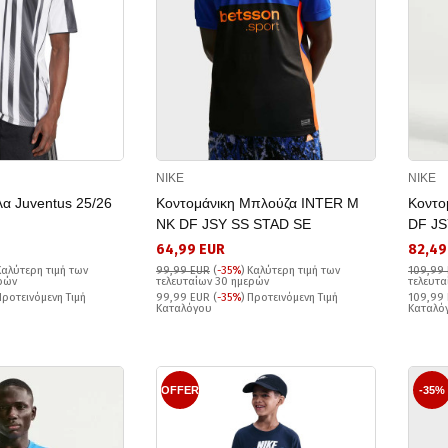
NIKE
NIKE
λα Juventus 25/26
Κοντομάνικη Μπλούζα INTER M
Κοντο
NK DF JSY SS STAD SE
DF JS
64,99 EUR
82,49
Καλύτερη τιμή των
99,99 EUR
(
-35%
)
Καλύτερη τιμή των
109,99
ερών
τελευταίων 30 ημερών
τελευτα
Προτεινόμενη Τιμή
99,99 EUR (
-35%
) Προτεινόμενη Τιμή
109,99 
Καταλόγου
Καταλό
OFFER
-35%