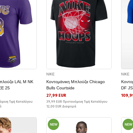
NIKE
NIKE
Μπλούζα LAL M NK
Κοντομάνικη Μπλούζα Chicago
Κοντο
EE 25
Bulls Courtside
DF JS
27,99 EUR
109,9
όμενη Τιμή Καταλόγου
39,99 EUR Προτεινόμενη Τιμή Καταλόγου
ά
12,00 EUR Διαφορά
NEW
NEW