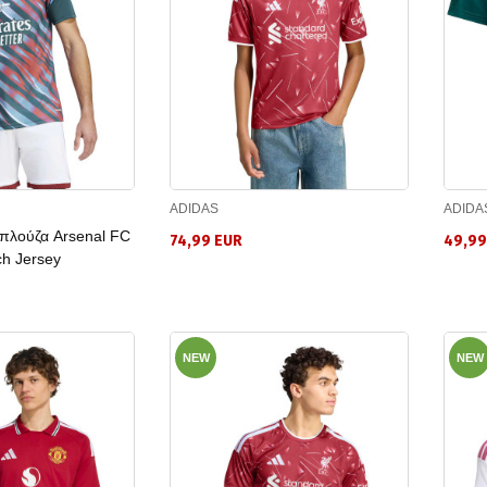
ADIDAS
ADIDA
πλούζα Arsenal FC
74,99 EUR
49,99
ch Jersey
NEW
NEW