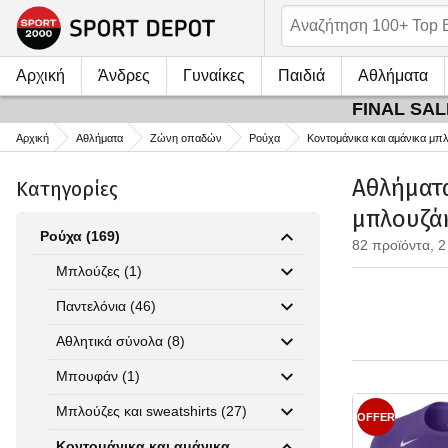
Αρχική
Άνδρες
Γυναίκες
Παιδιά
Αθλήματα
FINAL SALE
Αρχική
Αθλήματα
Ζώνη οπαδών
Ρούχα
Κοντομάνικα και αμάνικα μπ
Αθλήματα
Κατηγορίες
μπλουζά
Ρούχα (169)
82 προϊόντα, 2
Μπλούζες (1)
Παντελόνια (46)
Αθλητικά σύνολα (8)
Μπουφάν (1)
Μπλούζες και sweatshirts (27)
OFFER
Κοντομάνικα και αμάνικα