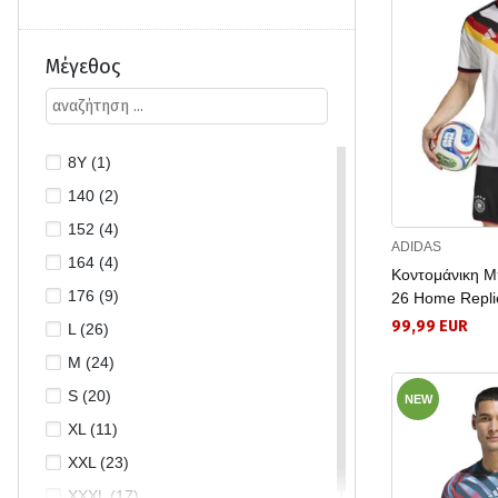
Μέγεθος
8Y (1)
140 (2)
152 (4)
ADIDAS
164 (4)
Κοντομάνικη 
176 (9)
26 Home Repli
99,99 EUR
L (26)
M (24)
S (20)
NEW
XL (11)
XXL (23)
XXXL (17)