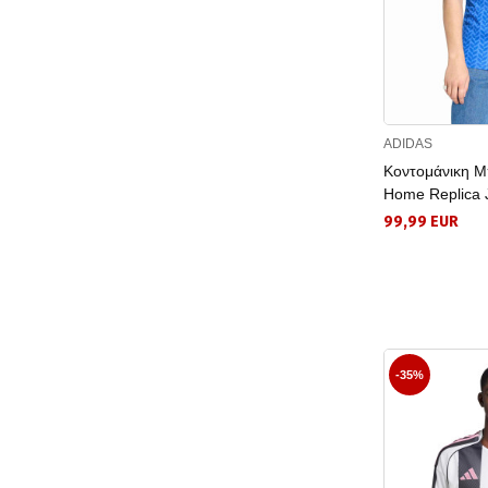
Kylian Mbappe (2)
Liverpool (7)
Manchester United (8)
Messi (1)
Mexico (1)
ADIDAS
Κοντομάνικη Μπ
Nike NBA (5)
Home Replica 
Paris Saint-Germain FC (2)
99,99 EUR
Real Madrid (13)
Spain (4)
-35%