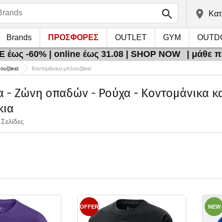
Kατ
Brands
ΠΡΟΣΦΟΡΕΣ
OUTLET
GYM
OUTD
 έως -60% | online έως 31.08 | SHOP NOW
| μάθε 
λουζάκια
Κοντομάνικα μπλουζάκια
 - Ζώνη οπαδών - Ρούχα - Κοντομάνικα κ
κια
 Σελίδες
OFFER
NEW