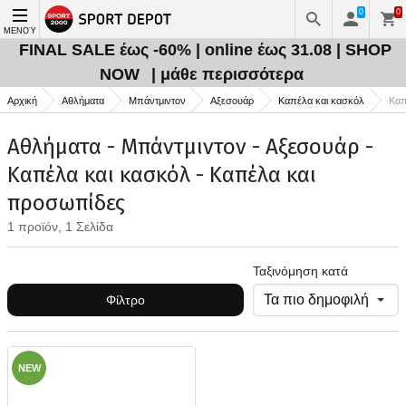
0
0
ΜΕΝΟΎ
FINAL SALE έως -60% | online έως 31.08 | SHOP
NOW
| μάθε περισσότερα
Αρχική
Αθλήματα
Μπάντμιντον
Αξεσουάρ
Καπέλα και κασκόλ
Καπ
Αθλήματα - Μπάντμιντον - Αξεσουάρ -
Καπέλα και κασκόλ - Καπέλα και
προσωπίδες
1 προϊόν, 1 Σελίδα
Ταξινόμηση κατά
Φίλτρο
NEW