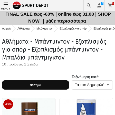
0
0
ΜΕΝΟΎ
FINAL SALE έως -60% | online έως 31.08 | SHOP
NOW
| μάθε περισσότερα
Αρχική
Αθλήματα
Μπάντμιντον
Εξοπλισμός για σπόρ
Εξοπλισμός μπάν
Αθλήματα - Μπάντμιντον - Εξοπλισμός
για σπόρ - Εξοπλισμός μπάντμιντον -
Μπαλάκι μπάντμιγκτον
10 προϊόντα, 1 Σελίδα
Ταξινόμηση κατά
Φίλτρο
-25%