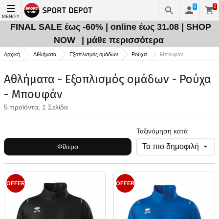
0
0
ΜΕΝΟΎ
FINAL SALE έως -60% | online έως 31.08 | SHOP
NOW
| μάθε περισσότερα
Αρχική
Αθλήματα
Εξοπλισμός ομάδων
Ρούχα
Μπουφάν
Αθλήματα - Εξοπλισμός ομάδων - Ρούχα
- Μπουφάν
5 προϊόντα, 1 Σελίδα
Ταξινόμηση κατά
Φίλτρο
OFFER
OFFER