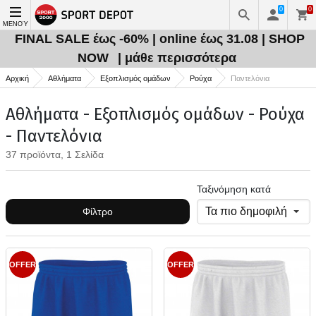
0
0
ΜΕΝΟΎ
FINAL SALE έως -60% | online έως 31.08 | SHOP
NOW
| μάθε περισσότερα
Αρχική
Αθλήματα
Εξοπλισμός ομάδων
Ρούχα
Παντελόνια
Αθλήματα - Εξοπλισμός ομάδων - Ρούχα
- Παντελόνια
37 προϊόντα, 1 Σελίδα
Ταξινόμηση κατά
Φίλτρο
OFFER
OFFER