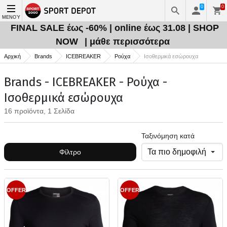
0
0
ΜΕΝΟΎ
FINAL SALE έως -60% | online έως 31.08 | SHOP
NOW
| μάθε περισσότερα
Αρχική
Brands
ICEBREAKER
Ρούχα
Ισοθερμικά εσώρουχα
Brands - ICEBREAKER - Ρούχα -
Ισοθερμικά εσώρουχα
16 προϊόντα, 1 Σελίδα
Ταξινόμηση κατά
Φίλτρο
OFFER
OFFER