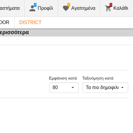
0
0
0
αστήματα
Προφίλ
Αγαπημένα
Καλάθι
OOR
DISTRICT
περισσότερα
Εμφάνιση κατά
Ταξινόμηση κατά