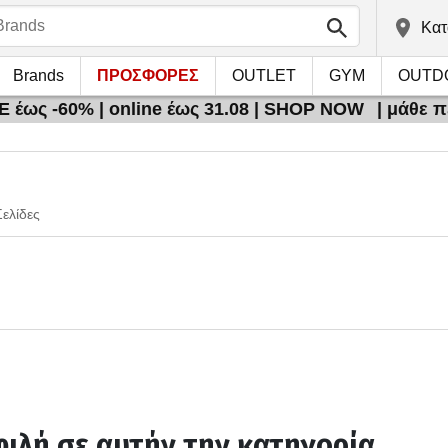
Kατ
Brands
ΠΡΟΣΦΟΡΕΣ
OUTLET
GYM
OUTD
 έως -60% | online έως 31.08 | SHOP NOW
| μάθε 
Σελίδες
ιλή σε αυτήν την κατηγορία