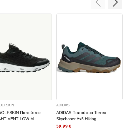
OLFSKIN
ADIDAS
AD
WOLFSKIN Παπούτσια
ADIDAS Παπούτσια Terrex
AD
GHT VENT LOW M
Skychaser Ax5 Hiking
Sk
€
59.99 €
77