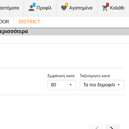
0
0
0
αστήματα
Προφίλ
Αγαπημένα
Καλάθι
OOR
DISTRICT
περισσότερα
Εμφάνιση κατά
Ταξινόμηση κατά