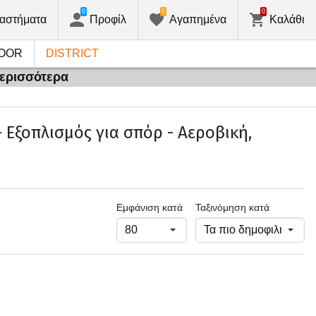
0
0
0
αστήματα
Προφίλ
Αγαπημένα
Καλάθι
OOR
DISTRICT
περισσότερα
 Εξοπλισμός για σπόρ - Αεροβική,
Εμφάνιση κατά
Ταξινόμηση κατά