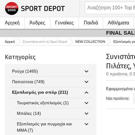
Αρχική
Άνδρες
Γυναίκες
Παιδιά
Αθλήματα
FINAL SALE
Αρχική
Συνιστάται από τη Sport Depot
NEW COLLECTION
Εξοπλισμός γι
Συνιστάτ
Κατηγορίες
Πιλάτες,
Ρούχα (1465)
0 προϊόντα, 0 
Παπούτσια (749)
Εφαρμοσμένα 
Εξοπλισμός για σπόρ (211)
Νέα προϊόντα:
Τουριστικός εξοπλισμός (1)
Μπάλες (14)
Εξοπλισμός για πυγμαχία και
MMA (7)