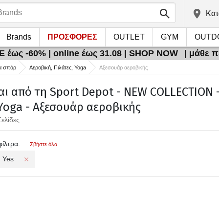
Kατ
Brands
ΠΡΟΣΦΟΡΕΣ
OUTLET
GYM
OUTD
 έως -60% | online έως 31.08 | SHOP NOW
| μάθε 
α σπόρ
Αεροβική, Πιλάτες, Yoga
Αξεσουάρ αεροβικής
αι από τη Sport Depot - NEW COLLECTION -
 Yoga - Αξεσουάρ αεροβικής
Σελίδες
φίλτρα:
Σβήστε όλα
Yes