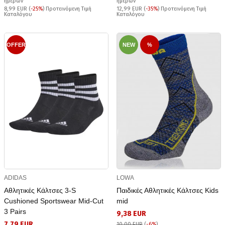
ημερών
ημερών
8,99 EUR (
-25%
) Προτεινόμενη Τιμή
12,99 EUR (
-35%
) Προτεινόμενη Τιμή
Καταλόγου
Καταλόγου
OFFER
NEW
%
ADIDAS
LOWA
Αθλητικές Κάλτσες 3-S
Παιδικές Αθλητικές Κάλτσες Kids
Cushioned Sportswear Mid-Cut
mid
3 Pairs
9,38 EUR
7,79 EUR
10,00 EUR
(
-6%
)