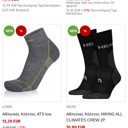
Καλύτερη τιμή των τελευταίων 30
12,99 EUR Προτεινόμενη Τιμή Καταλόγου
ημερών
5,20 EUR Διαφορά
12,50 EUR (
-25%
) Προτεινόμενη Τιμή
Καταλόγου
NEW
%
NEW
%
LOWA
HEAD
Αθλητικές Κάλτσες ATS low
Αθλητικές Κάλτσες HIKING ALL
CLIMATES CREW 2P
13,20 EUR
10,80 EUR
14,85 EUR
(
-11%
)