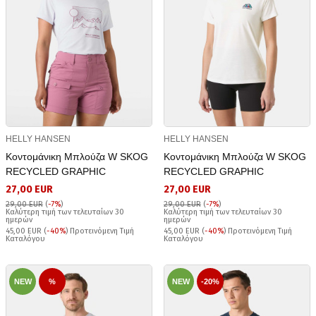
HELLY HANSEN
HELLY HANSEN
Κοντομάνικη Μπλούζα W SKOG
Κοντομάνικη Μπλούζα W SKOG
RECYCLED GRAPHIC
RECYCLED GRAPHIC
27,00 EUR
27,00 EUR
29,00 EUR
(
-7%
)
29,00 EUR
(
-7%
)
Καλύτερη τιμή των τελευταίων 30
Καλύτερη τιμή των τελευταίων 30
ημερών
ημερών
45,00 EUR (
-40%
) Προτεινόμενη Τιμή
45,00 EUR (
-40%
) Προτεινόμενη Τιμή
Καταλόγου
Καταλόγου
NEW
%
NEW
-20%