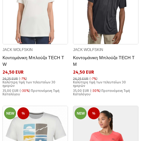
JACK WOLFSKIN
JACK WOLFSKIN
Κοντομάνικη Μπλούζα TECH T
Κοντομάνικη Μπλούζα TECH T
W
M
24,50 EUR
24,50 EUR
26,25 EUR
(
-7%
)
26,25 EUR
(
-7%
)
Καλύτερη τιμή των τελευταίων 30
Καλύτερη τιμή των τελευταίων 30
ημερών
ημερών
35,00 EUR (
-30%
) Προτεινόμενη Τιμή
35,00 EUR (
-30%
) Προτεινόμενη Τιμή
Καταλόγου
Καταλόγου
NEW
%
NEW
%