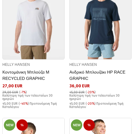
HELLY HANSEN
HELLY HANSEN
Κοντομάνικη Μπλούζα Μ
Ανδρικό Μπλουζάκι HP RACE
RECYCLED GRAPHIC
GRAPHIC
27,00 EUR
36,00 EUR
29,00 EUR
(
-7%
)
45,00 EUR
(
-20%
)
Καλύτερη τιμή των τελευταίων 30
Καλύτερη τιμή των τελευταίων 30
ημερών
ημερών
45,00 EUR (
-40%
) Προτεινόμενη Τιμή
45,00 EUR (
-20%
) Προτεινόμενη Τιμή
Καταλόγου
Καταλόγου
NEW
%
NEW
%