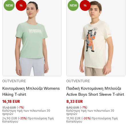
NEW
%
NEW
%
OUTVENTURE
OUTVENTURE
Κοντομάνικη Μπλούζα Womens
Παιδική Κοντομάνικη Μπλούζα
Hiking T-shirt
Active Boys Short Sleeve T-shirt
16,18 EUR
8,33 EUR
17,43 EUR
(
-7%
)
8,92 EUR
(
-7%
)
Καλύτερη τιμή των τελευταίων 30
Καλύτερη τιμή των τελευταίων 30
ημερών
ημερών
24,90 EUR (
-35%
) Προτεινόμενη Τιμή
11,90 EUR (
-30%
) Προτεινόμενη Τιμή
Καταλόγου
Καταλόγου