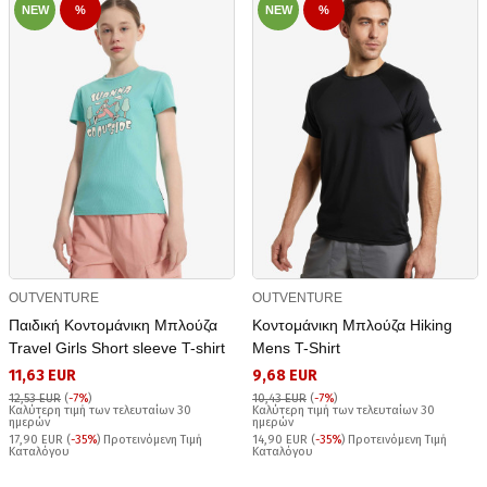
NEW
%
NEW
%
OUTVENTURE
OUTVENTURE
Παιδική Κοντομάνικη Μπλούζα
Κοντομάνικη Μπλούζα Hiking
Travel Girls Short sleeve T-shirt
Mens T-Shirt
11,63 EUR
9,68 EUR
12,53 EUR
(
-7%
)
10,43 EUR
(
-7%
)
Καλύτερη τιμή των τελευταίων 30
Καλύτερη τιμή των τελευταίων 30
ημερών
ημερών
17,90 EUR (
-35%
) Προτεινόμενη Τιμή
14,90 EUR (
-35%
) Προτεινόμενη Τιμή
Καταλόγου
Καταλόγου