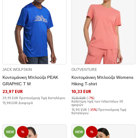
JACK WOLFSKIN
OUTVENTURE
Κοντομάνικη Μπλούζα PEAK
Κοντομάνικη Μπλούζα Womens
GRAPHIC T M
Hiking T-shirt
23,97 EUR
10,33 EUR
39,95 EUR Προτεινόμενη Τιμή Καταλόγου
11,13 EUR
(
-7%
)
Καλύτερη τιμή των τελευταίων 30
15,98 EUR Διαφορά
ημερών
15,90 EUR (
-35%
) Προτεινόμενη Τιμή
Καταλόγου
NEW
%
NEW
%