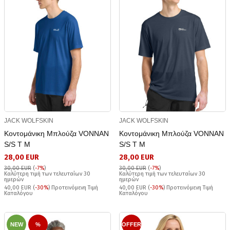
JACK WOLFSKIN
JACK WOLFSKIN
Κοντομάνικη Μπλούζα VONNAN
Κοντομάνικη Μπλούζα VONNAN
S/S T M
S/S T M
28,00 EUR
28,00 EUR
30,00 EUR
(
-7%
)
30,00 EUR
(
-7%
)
Καλύτερη τιμή των τελευταίων 30
Καλύτερη τιμή των τελευταίων 30
ημερών
ημερών
40,00 EUR (
-30%
) Προτεινόμενη Τιμή
40,00 EUR (
-30%
) Προτεινόμενη Τιμή
Καταλόγου
Καταλόγου
NEW
%
OFFER