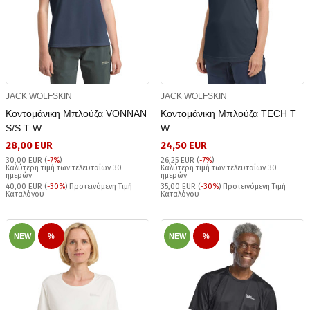
JACK WOLFSKIN
JACK WOLFSKIN
Κοντομάνικη Μπλούζα VONNAN
Κοντομάνικη Μπλούζα TECH T
S/S T W
W
28,00 EUR
24,50 EUR
30,00 EUR
(
-7%
)
26,25 EUR
(
-7%
)
Καλύτερη τιμή των τελευταίων 30
Καλύτερη τιμή των τελευταίων 30
ημερών
ημερών
40,00 EUR (
-30%
) Προτεινόμενη Τιμή
35,00 EUR (
-30%
) Προτεινόμενη Τιμή
Καταλόγου
Καταλόγου
NEW
%
NEW
%