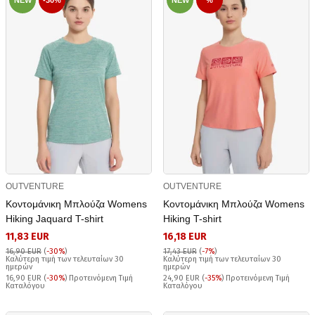
OUTVENTURE
OUTVENTURE
Κοντομάνικη Μπλούζα Womens
Κοντομάνικη Μπλούζα Womens
Hiking Jaquard T-shirt
Hiking T-shirt
11,83 EUR
16,18 EUR
16,90 EUR
(
-30%
)
17,43 EUR
(
-7%
)
Καλύτερη τιμή των τελευταίων 30
Καλύτερη τιμή των τελευταίων 30
ημερών
ημερών
16,90 EUR (
-30%
) Προτεινόμενη Τιμή
24,90 EUR (
-35%
) Προτεινόμενη Τιμή
Καταλόγου
Καταλόγου