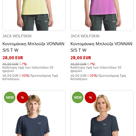
JACK WOLFSKIN
JACK WOLFSKIN
Κοντομάνικη Μπλούζα VONNAN
Κοντομάνικη Μπλούζα VONNAN
S/S T W
S/S T W
28,00 EUR
28,00 EUR
30,00 EUR
(
-7%
)
30,00 EUR
(
-7%
)
Καλύτερη τιμή των τελευταίων 30
Καλύτερη τιμή των τελευταίων 30
ημερών
ημερών
40,00 EUR (
-30%
) Προτεινόμενη Τιμή
40,00 EUR (
-30%
) Προτεινόμενη Τιμή
Καταλόγου
Καταλόγου
NEW
%
NEW
%