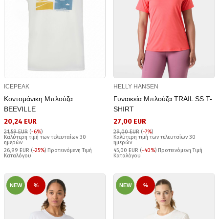
ICEPEAK
HELLY HANSEN
Κοντομάνικη Μπλούζα
Γυναικεία Μπλούζα TRAIL SS T-
BEEVILLE
SHIRT
20,24 EUR
27,00 EUR
21,59 EUR
(
-6%
)
29,00 EUR
(
-7%
)
Καλύτερη τιμή των τελευταίων 30
Καλύτερη τιμή των τελευταίων 30
ημερών
ημερών
26,99 EUR (
-25%
) Προτεινόμενη Τιμή
45,00 EUR (
-40%
) Προτεινόμενη Τιμή
Καταλόγου
Καταλόγου
NEW
%
NEW
%