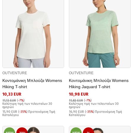
OUTVENTURE
OUTVENTURE
Κοντομάνικη Μπλούζα Womens
Κοντομάνικη Μπλούζα Womens
Hiking T-shirt
Hiking Jaquard T-shirt
10,33 EUR
10,98 EUR
11,13 EUR
(
-7%
)
11,83 EUR
(
-7%
)
Καλύτερη τιμή των τελευταίων 30
Καλύτερη τιμή των τελευταίων 30
ημερών
ημερών
15,90 EUR (
-35%
) Προτεινόμενη Τιμή
16,90 EUR (
-35%
) Προτεινόμενη Τιμή
Καταλόγου
Καταλόγου
NEW
-30%
NEW
%