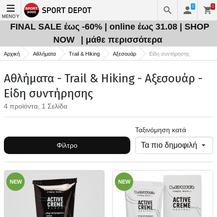
0
0
ΜΕΝΟΎ
FINAL SALE έως -60% | online έως 31.08 | SHOP
NOW
| μάθε περισσότερα
Αρχική
Αθλήματα
Trail & Hiking
Αξεσουάρ
Είδη συντήρησης
Αθλήματα - Trail & Hiking - Αξεσουάρ -
Είδη συντήρησης
4 προϊόντα, 1 Σελίδα
Ταξινόμηση κατά
Φίλτρο
NEW
NEW