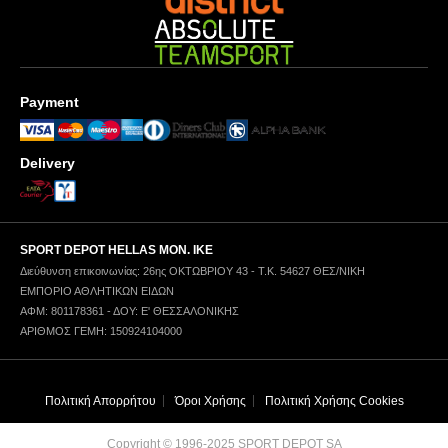
Payment
Delivery
SPORT DEPOT HELLAS ΜΟΝ. ΙΚΕ
Διεύθυνση επικοινωνίας: 26ης ΟΚΤΩΒΡΙΟΥ 43 - Τ.Κ. 54627 ΘΕΣ/ΝΙΚΗ
ΕΜΠΟΡΙΟ ΑΘΛΗΤΙΚΩΝ ΕΙΔΩΝ
ΑΦΜ: 801178361 - ΔΟΥ: Ε' ΘΕΣΣΑΛΟΝΙΚΗΣ
ΑΡΙΘΜΟΣ ΓΕΜΗ: 150924104000
Πολιτική Απορρήτου
Όροι Χρήσης
Πολιτική Χρήσης Cookies
Copyright © 1996-2025 SPORT DEPOT SA