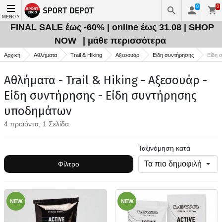
0
0
ΜΕΝΟΎ
FINAL SALE έως -60% | online έως 31.08 | SHOP
NOW
| μάθε περισσότερα
Αρχική
Αθλήματα
Trail & Hiking
Αξεσουάρ
Είδη συντήρησης
Είδη 
Αθλήματα - Trail & Hiking - Αξεσουάρ -
Είδη συντήρησης - Είδη συντήρησης
υποδημάτων
4 προϊόντα, 1 Σελίδα
Ταξινόμηση κατά
Φίλτρο
NEW
NEW