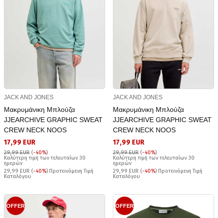
JACK AND JONES
JACK AND JONES
Μακρυμάνικη Μπλούζα
Μακρυμάνικη Μπλούζα
JJEARCHIVE GRAPHIC SWEAT
JJEARCHIVE GRAPHIC SWEAT
CREW NECK NOOS
CREW NECK NOOS
17,99 EUR
17,99 EUR
29,99 EUR
(
-40%
)
29,99 EUR
(
-40%
)
Καλύτερη τιμή των τελευταίων 30
Καλύτερη τιμή των τελευταίων 30
ημερών
ημερών
29,99 EUR (
-40%
) Προτεινόμενη Τιμή
29,99 EUR (
-40%
) Προτεινόμενη Τιμή
Καταλόγου
Καταλόγου
OFFER
OFFER