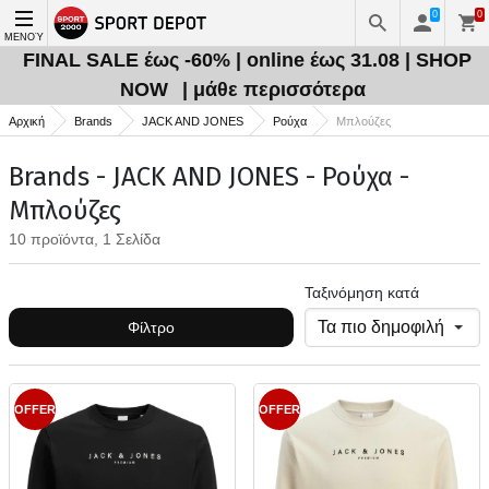
0
0
ΜΕΝΟΎ
FINAL SALE έως -60% | online έως 31.08 | SHOP
NOW
| μάθε περισσότερα
Αρχική
Brands
JACK AND JONES
Ρούχα
Μπλούζες
Brands - JACK AND JONES - Ρούχα -
Μπλούζες
10 προϊόντα, 1 Σελίδα
Ταξινόμηση κατά
Φίλτρο
OFFER
OFFER