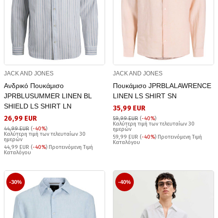
JACK AND JONES
JACK AND JONES
Ανδρικό Πουκάμισο
Πουκάμισο JPRBLALAWRENCE
JPRBLUSUMMER LINEN BL
LINEN LS SHIRT SN
SHIELD LS SHIRT LN
35,99 EUR
26,99 EUR
59,99 EUR
(
-40%
)
Καλύτερη τιμή των τελευταίων 30
44,99 EUR
(
-40%
)
ημερών
Καλύτερη τιμή των τελευταίων 30
59,99 EUR (
-40%
) Προτεινόμενη Τιμή
ημερών
Καταλόγου
44,99 EUR (
-40%
) Προτεινόμενη Τιμή
Καταλόγου
-30%
-40%