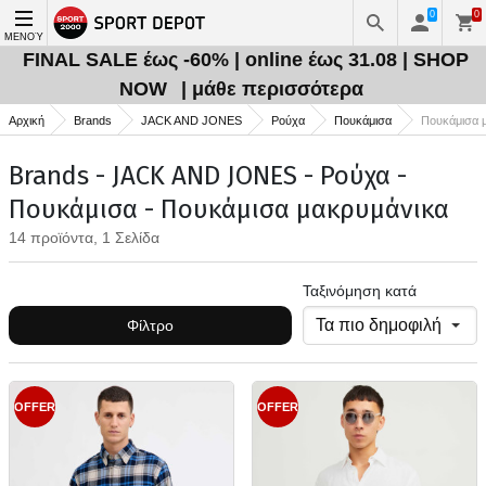
0
0
ΜΕΝΟΎ
FINAL SALE έως -60% | online έως 31.08 | SHOP
NOW
| μάθε περισσότερα
Αρχική
Brands
JACK AND JONES
Ρούχα
Πουκάμισα
Πουκάμισα 
Brands - JACK AND JONES - Ρούχα -
Πουκάμισα - Πουκάμισα μακρυμάνικα
14 προϊόντα, 1 Σελίδα
Ταξινόμηση κατά
Φίλτρο
OFFER
OFFER