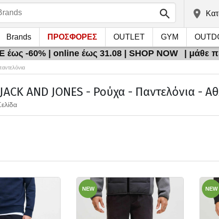
Kατ
Brands
ΠΡΟΣΦΟΡΕΣ
OUTLET
GYM
OUTD
 έως -60% | online έως 31.08 | SHOP NOW
| μάθε 
παντελόνια
 JACK AND JONES - Ρούχα - Παντελόνια - Α
Σελίδα
NEW
NEW