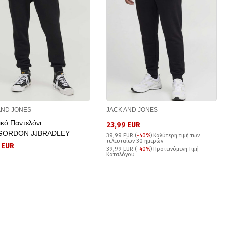
AND JONES
JACK AND JONES
ικό Παντελόνι
23,99 EUR
GORDON JJBRADLEY
39,99 EUR
(
-40%
)
Καλύτερη τιμή των
τελευταίων 30 ημερών
 EUR
39,99 EUR (
-40%
) Προτεινόμενη Τιμή
Καταλόγου