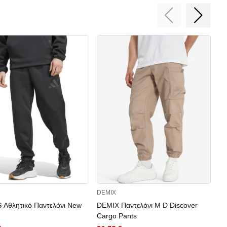
DEMIX
AD
 Αθλητικό Παντελόνι New
DEMIX Παντελόνι M D Discover
AD
Cargo Pants
Es
Pa