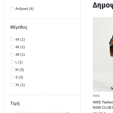
Δημοφ
Ανδρικά (4)
Μέγεθος
44 (1)
46 (1)
48 (1)
L (1)
M (3)
S (3)
XL (1)
NIKE
NIKE Παιδικ
Τιμή
NSW CLUB 