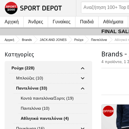
Αρχική
Άνδρες
Γυναίκες
Παιδιά
Αθλήματα
FINAL SALE
Αρχική
Brands
JACK AND JONES
Ρούχα
Παντελόνια
Αθλητικά 
Brands -
Κατηγορίες
4 προϊόντα, 1 
Ρούχα (228)
Μπλούζες (10)
Παντελόνια (33)
Κοντά παντελόνια/Σορτς (19)
Παντελόνια (10)
OFFER
Αθλητικά παντελόνια (4)
Πουκάμισα (16)