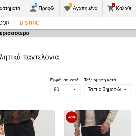
0
0
0
αστήματα
Προφίλ
Αγαπημένα
Καλάθι
OOR
DISTRICT
περισσότερα
θλητικά παντελόνια
Εμφάνιση κατά
Ταξινόμηση κατά
-40%