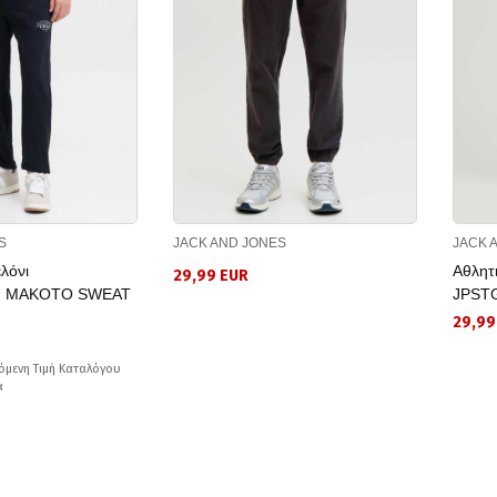
S
JACK AND JONES
JACK 
λόνι
Αθλητ
29,99 EUR
 MAKOTO SWEAT
JPST
29,99
όμενη Τιμή Καταλόγου
ά