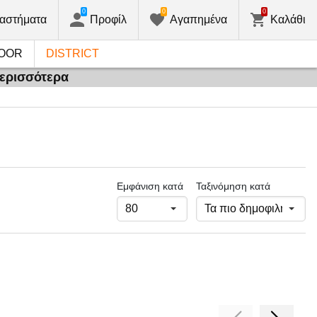
0
0
0
αστήματα
Προφίλ
Αγαπημένα
Καλάθι
OOR
DISTRICT
περισσότερα
Εμφάνιση κατά
Ταξινόμηση κατά