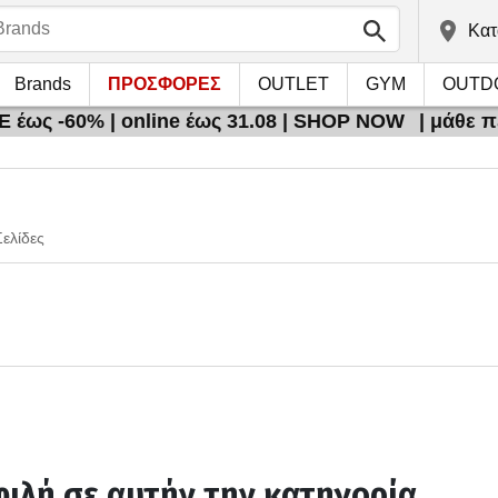
Kατ
Brands
ΠΡΟΣΦΟΡΕΣ
OUTLET
GYM
OUTD
 έως -60% | online έως 31.08 | SHOP NOW
| μάθε 
Σελίδες
ιλή σε αυτήν την κατηγορία