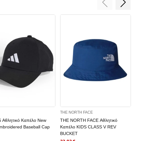
THE NORTH FACE
AD
 Αθλητικό Καπέλο New
THE NORTH FACE Αθλητικό
AD
mbroidered Baseball Cap
Καπέλο KIDS CLASS V REV
Li
BUCKET
13