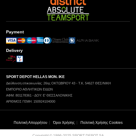
Payment
Delivery
SPORT DEPOT HELLAS ΜΟΝ. ΙΚΕ
Διεύθυνση επικοινωνίας: 26ης ΟΚΤΩΒΡΙΟΥ 43 - Τ.Κ. 54627 ΘΕΣ/ΝΙΚΗ
ΕΜΠΟΡΙΟ ΑΘΛΗΤΙΚΩΝ ΕΙΔΩΝ
ΑΦΜ: 801178361 - ΔΟΥ: Ε' ΘΕΣΣΑΛΟΝΙΚΗΣ
ΑΡΙΘΜΟΣ ΓΕΜΗ: 150924104000
Πολιτική Απορρήτου
Όροι Χρήσης
Πολιτική Χρήσης Cookies
Copyright © 1996-2025 SPORT DEPOT SA