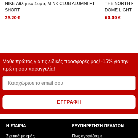
NIKE Αθλητικό Σορτς M NK CLUB ALUMNI FT
THE NORTH FAC
SHORT
DOME LIGHT R
29.20 €
60.00 €
Μάθε πρώτος για τις ειδικές προσφορές μας! -15% για την
πρώτη σου παραγγελία!
ΕΓΓΡΑΦΗ
Η ΕΤΑΙΡΙΑ
ΕΞΥΠΗΡΕΤΗΣΗ ΠΕΛΑΤΩΝ
Σχετικά με εμάς
Πως αγοράζουμε