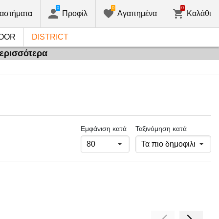
0
0
0
αστήματα
Προφίλ
Αγαπημένα
Καλάθι
OOR
DISTRICT
περισσότερα
Εμφάνιση κατά
Ταξινόμηση κατά