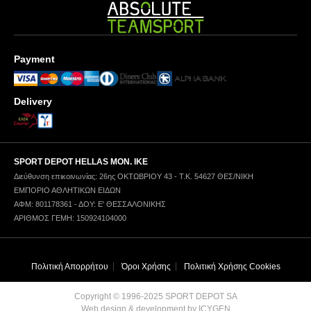
Payment
Delivery
SPORT DEPOT HELLAS ΜΟΝ. ΙΚΕ
Διεύθυνση επικοινωνίας: 26ης ΟΚΤΩΒΡΙΟΥ 43 - Τ.Κ. 54627 ΘΕΣ/ΝΙΚΗ
ΕΜΠΟΡΙΟ ΑΘΛΗΤΙΚΩΝ ΕΙΔΩΝ
ΑΦΜ: 801178361 - ΔΟΥ: Ε' ΘΕΣΣΑΛΟΝΙΚΗΣ
ΑΡΙΘΜΟΣ ΓΕΜΗ: 150924104000
Πολιτική Απορρήτου
Όροι Χρήσης
Πολιτική Χρήσης Cookies
Copyright © 1996-2025 SPORT DEPOT SA
Web design & development by ICYGEN