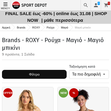
0
0
ΜΕΝΟΎ
FINAL SALE έως -60% | online έως 31.08 | SHOP
NOW
| μάθε περισσότερα
Αρχική
Brands
ROXY
Ρούχα
Μαγιό
Μαγιό μπικίνι
Brands - ROXY - Ρούχα - Μαγιό - Μαγιό
μπικίνι
9 προϊόντα, 1 Σελίδα
Ταξινόμηση κατά
Φίλτρο
OFFER
NEW
%