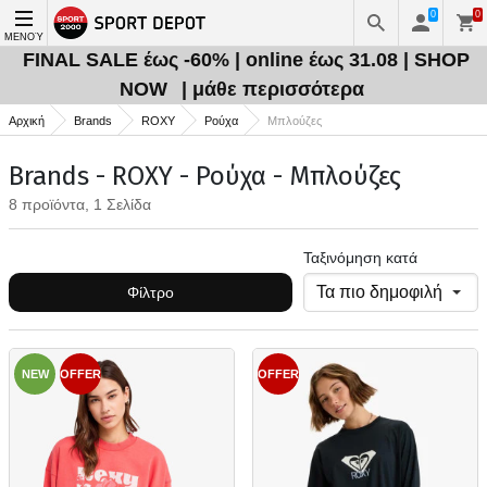
0
0
ΜΕΝΟΎ
FINAL SALE έως -60% | online έως 31.08 | SHOP
NOW
| μάθε περισσότερα
Αρχική
Brands
ROXY
Ρούχα
Μπλούζες
Brands - ROXY - Ρούχα - Μπλούζες
8 προϊόντα, 1 Σελίδα
Ταξινόμηση κατά
Φίλτρο
NEW
OFFER
OFFER