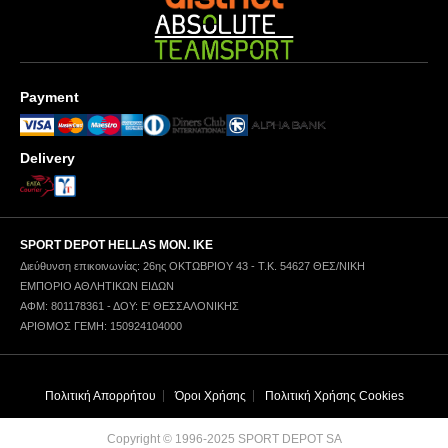
Payment
Delivery
SPORT DEPOT HELLAS ΜΟΝ. ΙΚΕ
Διεύθυνση επικοινωνίας: 26ης ΟΚΤΩΒΡΙΟΥ 43 - Τ.Κ. 54627 ΘΕΣ/ΝΙΚΗ
ΕΜΠΟΡΙΟ ΑΘΛΗΤΙΚΩΝ ΕΙΔΩΝ
ΑΦΜ: 801178361 - ΔΟΥ: Ε' ΘΕΣΣΑΛΟΝΙΚΗΣ
ΑΡΙΘΜΟΣ ΓΕΜΗ: 150924104000
Πολιτική Απορρήτου
Όροι Χρήσης
Πολιτική Χρήσης Cookies
Copyright © 1996-2025 SPORT DEPOT SA