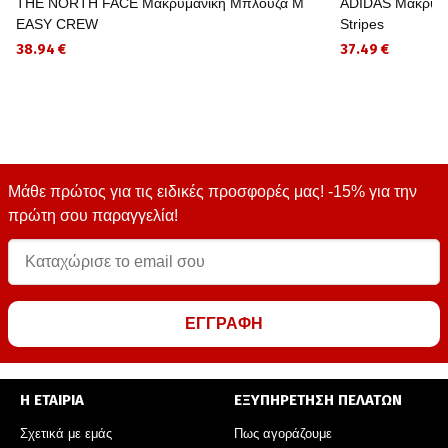
THE NORTH FACE Μακρυμάνικη Μπλούζα M
ADIDAS Μακρυμάν
EASY CREW
Stripes
38.94 €
37.49 €
Μάθε πρώτος για τις ειδικές προσφορές μας! -15% για την
πρώτη σου παραγγελία!
ΕΓΓΡΑΦΗ
Η ΕΤΑΙΡΙΑ
ΕΞΥΠΗΡΕΤΗΣΗ ΠΕΛΑΤΩΝ
Σχετικά με εμάς
Πως αγοράζουμε