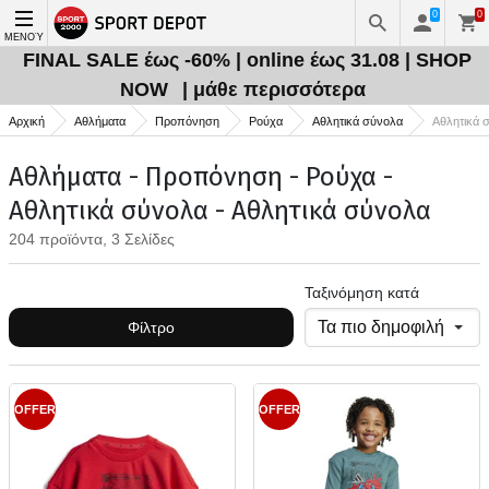
0
0
ΜΕΝΟΎ
FINAL SALE έως -60% | online έως 31.08 | SHOP
NOW
| μάθε περισσότερα
Αρχική
Αθλήματα
Προπόνηση
Ρούχα
Αθλητικά σύνολα
Αθλητικά 
Αθλήματα - Προπόνηση - Ρούχα -
Αθλητικά σύνολα - Αθλητικά σύνολα
204 προϊόντα, 3 Σελίδες
Ταξινόμηση κατά
Φίλτρο
OFFER
OFFER