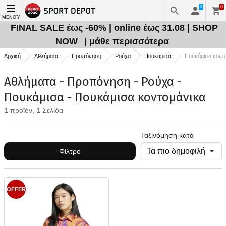
0
0
ΜΕΝΟΎ
FINAL SALE έως -60% | online έως 31.08 | SHOP
NOW
| μάθε περισσότερα
Αρχική
Αθλήματα
Προπόνηση
Ρούχα
Πουκάμισα
Πουκάμισα κοντ
Αθλήματα - Προπόνηση - Ρούχα -
Πουκάμισα - Πουκάμισα κοντομάνικα
1 προϊόν, 1 Σελίδα
Ταξινόμηση κατά
Φίλτρο
OFFER