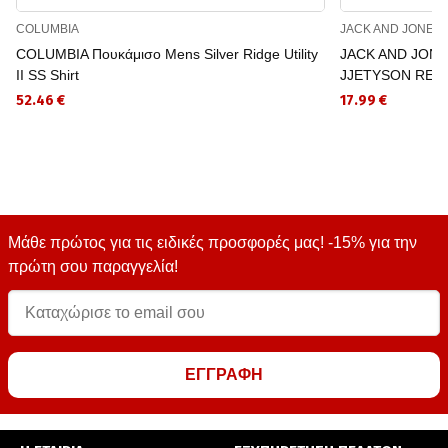
COLUMBIA
JACK AND JONES
COLUMBIA Πουκάμισο Mens Silver Ridge Utility
JACK AND JONES
II SS Shirt
JJETYSON RESO
52.46 €
17.99 €
Μάθε πρώτος για τις ειδικές προσφορές μας! -15% για την
πρώτη σου παραγγελία!
ΕΓΓΡΑΦΗ