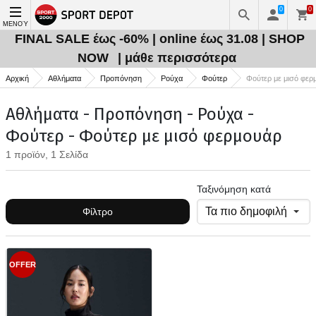
0
0
ΜΕΝΟΎ
FINAL SALE έως -60% | online έως 31.08 | SHOP
NOW
| μάθε περισσότερα
Αρχική
Αθλήματα
Προπόνηση
Ρούχα
Φούτερ
Φούτερ με μισό φερ
Αθλήματα - Προπόνηση - Ρούχα -
Φούτερ - Φούτερ με μισό φερμουάρ
1 προϊόν, 1 Σελίδα
Ταξινόμηση κατά
Φίλτρο
OFFER