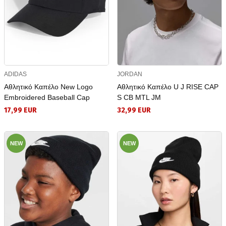
ADIDAS
JORDAN
Αθλητικό Καπέλο New Logo
Αθλητικό Καπέλο U J RISE CAP
Embroidered Baseball Cap
S CB MTL JM
17,99 EUR
32,99 EUR
NEW
NEW