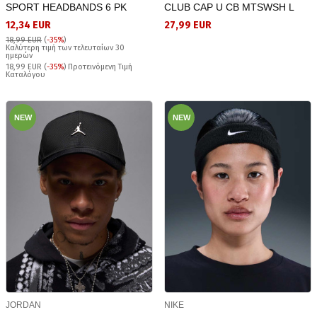
SPORT HEADBANDS 6 PK
CLUB CAP U CB MTSWSH L
12,34 EUR
27,99 EUR
18,99 EUR
(
-35%
)
Καλύτερη τιμή των τελευταίων 30
ημερών
18,99 EUR (
-35%
) Προτεινόμενη Τιμή
Καταλόγου
NEW
NEW
JORDAN
NIKE