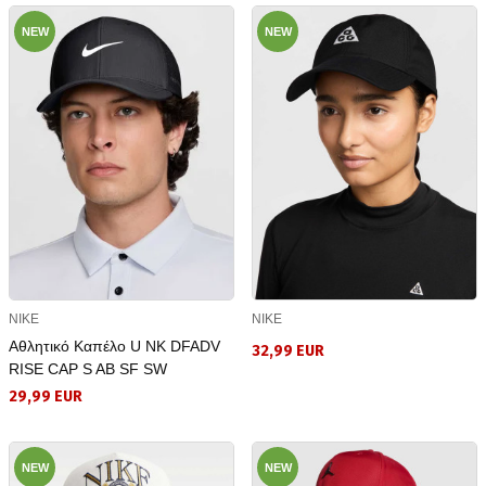
NEW
NEW
NIKE
NIKE
Αθλητικό Καπέλο U NK DFADV
32,99 EUR
RISE CAP S AB SF SW
29,99 EUR
NEW
NEW