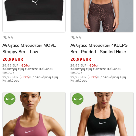
PUMA
PUMA
Αθλητικό Μπουστάκι MOVE
Αθλητικό Μπουστάκι 4KEEPS
Strappy Bra – Low
Bra - Padded - Spotted Haze
20,99 EUR
20,99 EUR
29,99 EUR
(
-30%
)
29,99 EUR
(
-30%
)
Καλύτερη τιμή των τελευταίων 30
Καλύτερη τιμή των τελευταίων 30
ημερών
ημερών
29,99 EUR (
-30%
) Προτεινόμενη Τιμή
29,99 EUR (
-30%
) Προτεινόμενη Τιμή
Καταλόγου
Καταλόγου
NEW
NEW