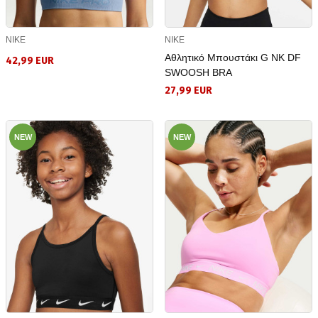
NIKE
NIKE
Αθλητικό Μπουστάκι G NK DF
42,99 EUR
SWOOSH BRA
27,99 EUR
NEW
NEW