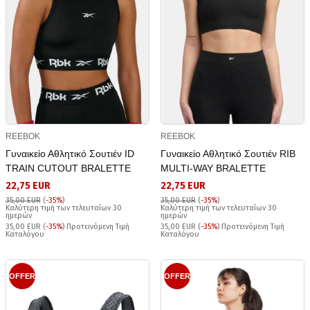
REEBOK
REEBOK
Γυναικείο Αθλητικό Σουτιέν ID
Γυναικείο Αθλητικό Σουτιέν RIB
TRAIN CUTOUT BRALETTE
MULTI-WAY BRALETTE
22,75 EUR
22,75 EUR
35,00 EUR
(
-35%
)
35,00 EUR
(
-35%
)
Καλύτερη τιμή των τελευταίων 30
Καλύτερη τιμή των τελευταίων 30
ημερών
ημερών
35,00 EUR (
-35%
) Προτεινόμενη Τιμή
35,00 EUR (
-35%
) Προτεινόμενη Τιμή
Καταλόγου
Καταλόγου
OFFER
OFFER