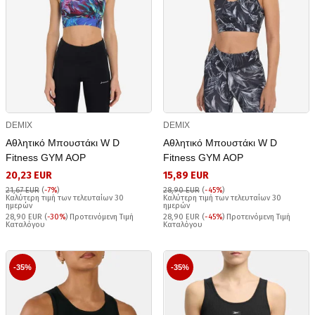
DEMIX
DEMIX
Αθλητικό Μπουστάκι W D
Αθλητικό Μπουστάκι W D
Fitness GYM AOP
Fitness GYM AOP
20,23 EUR
15,89 EUR
21,67 EUR
(
-7%
)
28,90 EUR
(
-45%
)
Καλύτερη τιμή των τελευταίων 30
Καλύτερη τιμή των τελευταίων 30
ημερών
ημερών
28,90 EUR (
-30%
) Προτεινόμενη Τιμή
28,90 EUR (
-45%
) Προτεινόμενη Τιμή
Καταλόγου
Καταλόγου
-35%
-35%