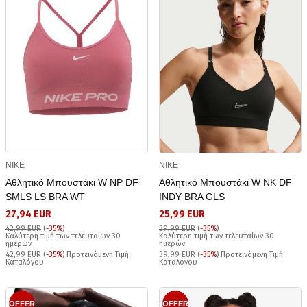
NIKE
NIKE
Αθλητικό Μπουστάκι W NP DF
Αθλητικό Μπουστάκι W NK DF
SMLS LS BRA WT
INDY BRA GLS
27,94 EUR
25,99 EUR
42,99 EUR
(
-35%
)
39,99 EUR
(
-35%
)
Καλύτερη τιμή των τελευταίων 30
Καλύτερη τιμή των τελευταίων 30
ημερών
ημερών
42,99 EUR (
-35%
) Προτεινόμενη Τιμή
39,99 EUR (
-35%
) Προτεινόμενη Τιμή
Καταλόγου
Καταλόγου
OFFER
OFFER