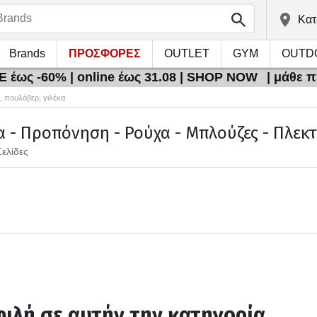
Kατ
Brands
ΠΡΟΣΦΟΡΕΣ
OUTLET
GYM
OUTD
 έως -60% | online έως 31.08 | SHOP NOW
| μάθε 
, πουλόβερ, γιλέκα
 - Προπόνηση - Ρούχα - Μπλούζες - Πλεκτέ
Σελίδες
ιλή σε αυτήν την κατηγορία