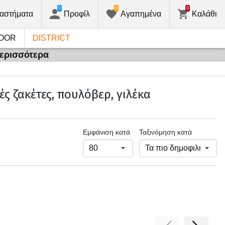
0
0
0
αστήματα
Προφίλ
Αγαπημένα
Καλάθι
OOR
DISTRICT
περισσότερα
ς ζακέτες, πουλόβερ, γιλέκα
Εμφάνιση κατά
Ταξινόμηση κατά