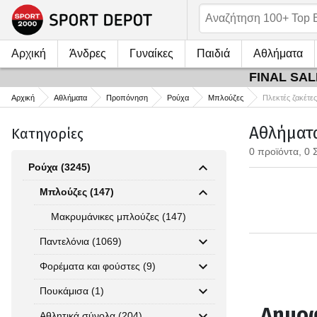
Αρχική
Άνδρες
Γυναίκες
Παιδιά
Αθλήματα
FINAL SALE
Αρχική
Αθλήματα
Προπόνηση
Ρούχα
Μπλούζες
Πλεκτές ζακέτες
Αθλήματα
Κατηγορίες
0 προϊόντα, 0 
Ρούχα (3245)
Μπλούζες (147)
Μακρυμάνικες μπλούζες (147)
Παντελόνια (1069)
Φορέματα και φούστες (9)
Πουκάμισα (1)
Δημοφ
Αθλητικά σύνολα (204)