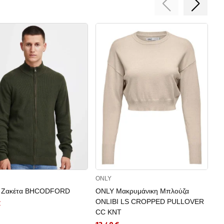
ONLY
JA
 Ζακέτα BHCODFORD
ONLY Μακρυμάνικη Μπλούζα
JA
ONLIBI LS CROPPED PULLOVER
L
€
CC KNT
J