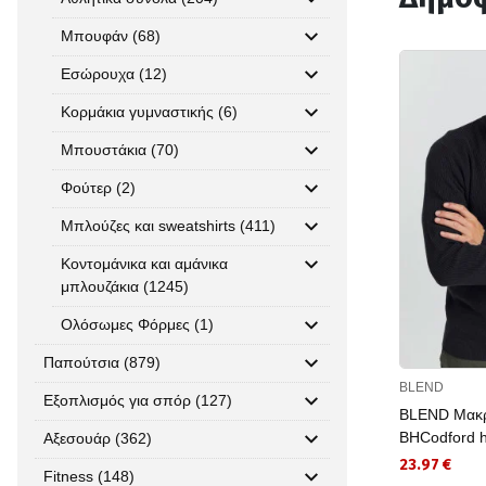
Μπουφάν (68)
Εσώρουχα (12)
Κορμάκια γυμναστικής (6)
Μπουστάκια (70)
Φούτερ (2)
Μπλούζες και sweatshirts (411)
Κοντομάνικα και αμάνικα
μπλουζάκια (1245)
Ολόσωμες Φόρμες (1)
Παπούτσια (879)
BLEND
Εξοπλισμός για σπόρ (127)
BLEND Μακρ
BHCodford h
Αξεσουάρ (362)
23.97 €
Fitness (148)