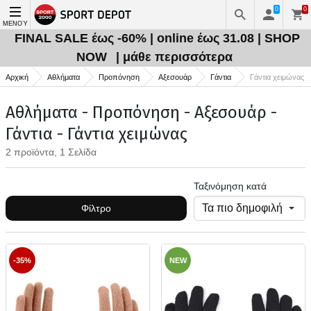
0
0
ΜΕΝΟΎ
FINAL SALE έως -60% | online έως 31.08 | SHOP
NOW
| μάθε περισσότερα
Αρχική
Αθλήματα
Προπόνηση
Αξεσουάρ
Γάντια
Γάντια χειμώνας
Αθλήματα - Προπόνηση - Αξεσουάρ -
Γάντια - Γάντια χειμώνας
2 προϊόντα, 1 Σελίδα
Ταξινόμηση κατά
Φίλτρο
-35%
NEW