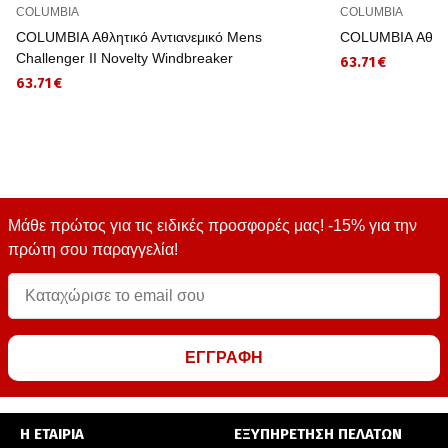
COLUMBIA
COLUMBIA
COLUMBIA Αθλητικό Αντιανεμικό Mens
COLUMBIA Αθλητι
Challenger II Novelty Windbreaker
63.71 €
63.71 €
Μάθε πρώτος για τις ειδικές προσφορές μας! -15% για την
πρώτη σου παραγγελία!
ΕΓΓΡΑΦΗ
Η ΕΤΑΙΡΙΑ
ΕΞΥΠΗΡΕΤΗΣΗ ΠΕΛΑΤΩΝ