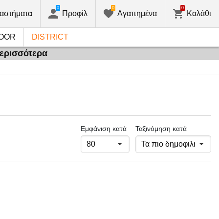
0
0
0
αστήματα
Προφίλ
Αγαπημένα
Καλάθι
OOR
DISTRICT
περισσότερα
Εμφάνιση κατά
Ταξινόμηση κατά