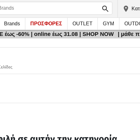
Kατ
Brands
ΠΡΟΣΦΟΡΕΣ
OUTLET
GYM
OUTD
 έως -60% | online έως 31.08 | SHOP NOW
| μάθε 
Σελίδες
ιλή σε αυτήν την κατηγορία