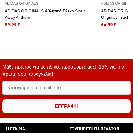
ADIDAS ORIGINALS
ADIDAS ORIGINAL
ADIDAS ORIGINALS Αθλητικό Γιλέκο Spain
ADIDAS ORIGINA
Away Anthem
Originals Track 
89.99 €
64.99 €
Μάθε πρώτος για τις ειδικές προσφορές μας! -15% για την
πρώτη σου παραγγελία!
ΕΓΓΡΑΦΗ
Η ΕΤΑΙΡΙΑ
ΕΞΥΠΗΡΕΤΗΣΗ ΠΕΛΑΤΩΝ