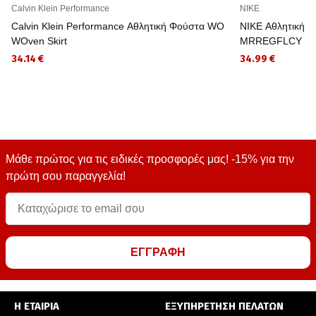
Calvin Klein Performance
NIKE
Calvin Klein Performance Αθλητική Φούστα WO
NIKE Αθλητική
WOven Skirt
MRREGFLCY
34.14 €
34.99 €
Μάθε πρώτος για τις ειδικές προσφορές μας! -15% για την
πρώτη σου παραγγελία!
ΕΓΓΡΑΦΗ
Η ΕΤΑΙΡΙΑ
ΕΞΥΠΗΡΕΤΗΣΗ ΠΕΛΑΤΩΝ