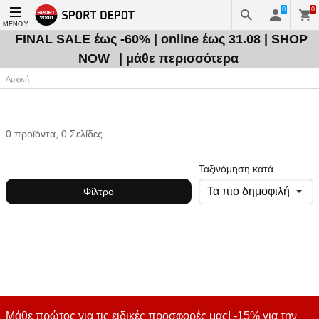
0
0
ΜΕΝΟΎ
FINAL SALE έως -60% | online έως 31.08 | SHOP
NOW
| μάθε περισσότερα
Αρχική
0 προϊόντα, 0 Σελίδες
Ταξινόμηση κατά
Φίλτρο
Μάθε πρώτος για τις ειδικές προσφορές μας! -15% για την