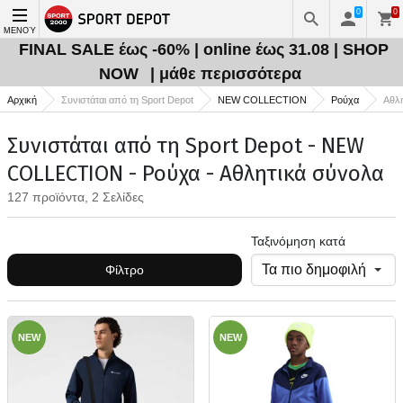
0
0
ΜΕΝΟΎ
FINAL SALE έως -60% | online έως 31.08 | SHOP
NOW
| μάθε περισσότερα
Αρχική
Συνιστάται από τη Sport Depot
NEW COLLECTION
Ρούχα
Αθλ
Συνιστάται από τη Sport Depot - NEW
COLLECTION - Ρούχα - Αθλητικά σύνολα
127 προϊόντα, 2 Σελίδες
Ταξινόμηση κατά
Φίλτρο
NEW
NEW