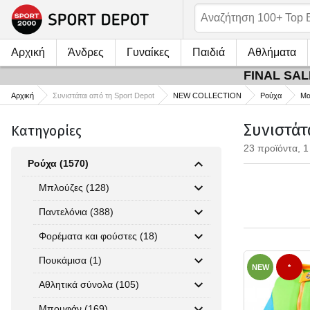
Αρχική
Άνδρες
Γυναίκες
Παιδιά
Αθλήματα
FINAL SALE
Αρχική
Συνιστάται από τη Sport Depot
NEW COLLECTION
Ρούχα
Μα
Συνιστάτ
Κατηγορίες
23 προϊόντα, 1
Ρούχα (1570)
Μπλούζες (128)
Παντελόνια (388)
Φορέματα και φούστες (18)
Πουκάμισα (1)
NEW
*
Αθλητικά σύνολα (105)
Μπουφάν (169)