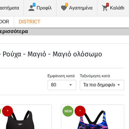
0
0
0
αστήματα
Προφίλ
Αγαπημένα
Καλάθι
OOR
DISTRICT
περισσότερα
- Ρούχα - Μαγιό - Μαγιό ολόσωμο
Εμφάνιση κατά
Ταξινόμηση κατά
*
NEW
*