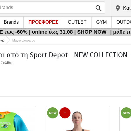
Kατ
Brands
ΠΡΟΣΦΟΡΕΣ
OUTLET
GYM
OUTD
 έως -60% | online έως 31.08 | SHOP NOW
| μάθε 
γιό
Μαγιό ολόσωμο
αι από τη Sport Depot - NEW COLLECTION 
 Σελίδα
NEW
*
NEW