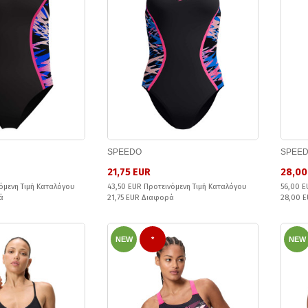
SPEEDO
SPEE
21,75 EUR
28,00
όμενη Τιμή Καταλόγου
43,50 EUR Προτεινόμενη Τιμή Καταλόγου
56,00 E
ά
21,75 EUR Διαφορά
28,00 
NEW
*
NEW