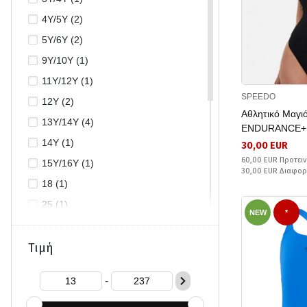
4Y/5Y (2)
5Y/6Y (2)
9Y/10Y (1)
11Y/12Y (1)
SPEEDO
12Y (2)
Αθλητικό Μαγ
13Y/14Y (4)
ENDURANCE+
14Y (1)
30,00 EUR
60,00 EUR Προτειν
15Y/16Y (1)
30,00 EUR Διαφο
18 (1)
25 (1)
NEW
*
26 (1)
28 (1)
Τιμή
32 (1)
-
34 (2)