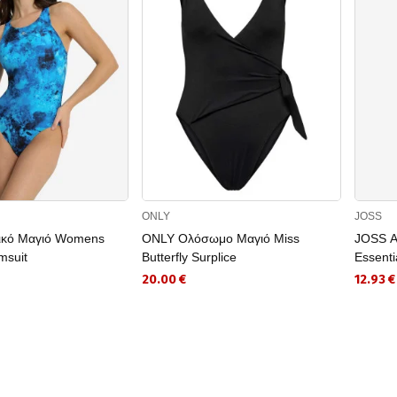
ONLY
JOSS
ικό Μαγιό Womens
ONLY Ολόσωμο Μαγιό Miss
JOSS Α
msuit
Butterfly Surplice
Essenti
20.00 €
12.93 €