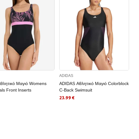
ADIDAS
KI
θλητικό Μαγιό Womens
ADIDAS Αθλητικό Μαγιό Colorblock
KI
als Front Inserts
C-Back Swimsuit
Μα
23.99 €
14