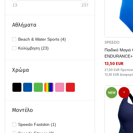
36 (4)
13
237
38 (7)
42 (2)
Αθλήματα
L (1)
M (3)
Beach & Water Sports (4)
SPEEDO
S (2)
Κολύμβηση (23)
Παιδικό Μαγιό
ENDURANCE+
13,50 EUR
Χρώμα
27,00 EUR Προτειν
13,50 EUR Διαφορ
NEW
*
Μοντέλο
Speedo Fastskin (1)