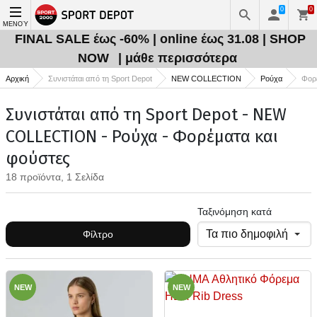
0
0
ΜΕΝΟΎ
FINAL SALE έως -60% | online έως 31.08 | SHOP
NOW
| μάθε περισσότερα
Αρχική
Συνιστάται από τη Sport Depot
NEW COLLECTION
Ρούχα
Φορέ
Συνιστάται από τη Sport Depot - NEW
COLLECTION - Ρούχα - Φορέματα και
φούστες
18 προϊόντα, 1 Σελίδα
Ταξινόμηση κατά
Φίλτρο
NEW
NEW